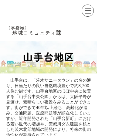
​茨木市自治会連合会
（事務局）
​地域コミュニティ
課
山手台地区
山手台は、「茨木サニータウン」の名の通
り、日当たりの良い自然環境豊かで約8,700
人住む街です。山手台地区のほぼ中央に位置
する「山手台中央公園」からは、大阪平野が
見渡せ、素晴らしい夜景をみることができま
す。街ができて40年以上経ち、高齢化が進
み、交通問題、医療
問題等が顕在化していま
すが、近年開発された「山手台新町」におけ
る若い世代の増加や、安威川ダム建設を核と
した茨木北部地域の開発により、将来の街の
活性化が期待されています。